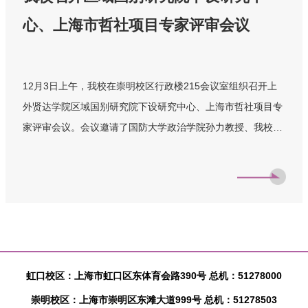
心、上海市哲社项目专家评审会议
12月3日上午，我校在崇明校区行政楼215会议室组织召开上
外贤达学院区域国别研究院下设研究中心、上海市哲社项目专
家评审会议。会议邀请了国防大学政治学院孙力教授、我校商
学院韩景倜院长、外语学院田建国教授为本次研究中心的成立
和上海市哲社项目的执行情况进行评审，科研处相关工作人员
参会。会议由韩景倜院长主持。会上，项目负责人详细介绍了
中心建设的背景与价值。与会专家对中心的建设基础与发展规
划给予高度认可，认为研究中心具备良好的建设基础与发展潜
力。针对后续发展，专家们提出了指导性建议：一要紧扣国家
战略，深化国际规则融通相关研究；二要强化智库功能，打造
虹口校区：上海市虹口区东体育会路390号 总机：51278000
高质量决策咨询成果，加强与相关部门的对接转化；三要拓展
崇明校区：上海市崇明区东滩大道999号 总机：51278503