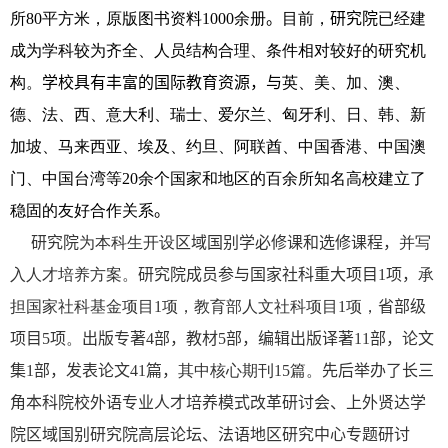
所
80
平方米，原版图书资料
1000
余册
。
目前，
研究院
已经建
成为学科较为齐全、人员结构合理、条件相对较好的研究机
构。
学校具有丰富的国际教育资源，与
英、美、加、澳、
德、法、西、意大利、瑞士、爱尔兰、匈牙利、日、韩、新
加坡、马来西亚、埃及、约旦、阿联酋、中国香港、中国澳
门、中国台湾等
20
余个国家和地区的百余所知名高校建立了
稳固的友好合作关系
。
研究院
为本科生开设
区域国别学必修课和选修课程，
并写
入人才培养方案。
研究院成员参与国家社科重大项目
1
项，
承
担国家社科基金项目
1
项，教育部人文社科项目
1
项，
省部级
项目
5
项
。
出版专著
4
部，教材
5
部，编辑出版译著
11
部，论文
集
1
部，发表论文
41
篇，
其中核心期刊
1
5
篇。
先后举办了长三
角本科院校外语专业人才培养模式改革研讨会、上外贤达学
院区域国别研究院高层论坛、法语地区研究中心专题研讨