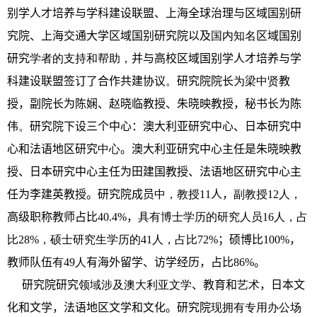
别学人才培养与学科建设联盟、上海全球治理与区域国别研
究院、上海交通大学区域国别研究院以及
国内知名
区域国别
研究
学者的支持和帮助，
并与高校区域国别学人才培养与学
科建设联盟签订了合作共建协议
。
研究院院长
为梁中贤
教
授，副院长为陈娴、赵晓临教授、朱晓映教授，秘书长为陈
伟
。
研究院下设三个中心：澳大利亚研究中心、日本研究中
心和法语地区研究
中心
。
澳大利亚研究中心主任是朱晓映教
授、日本研究中心主任为田建国教授、法语地区研究中心主
任为李建英教授。研究院成员
中，教授
11
人，
副教授
1
2
人，
高级职称教师占比
40.4
%
，
具有博士学历的研究人员
16
人，占
比
2
8
%
，硕士研究生学历的
41
人，占比
7
2
%
；
硕博比
100%
，
教师队伍
有
49
人
有海外留学、访学经历，占比
86%
。
研究院研究
领域涉及澳大利亚文学
、
教育和
艺术
，日本文
化和文学，法语地区文学和文化。研究院
现拥有专用办公场