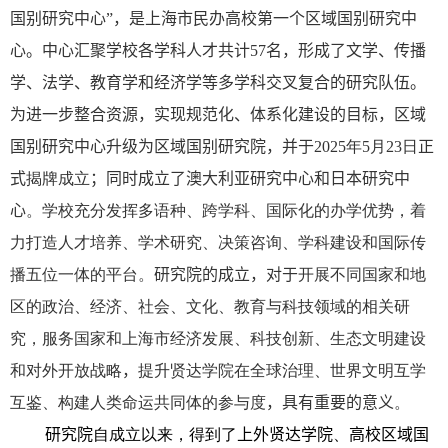
国别研究中心”，是上海市民办高校第一个区域国别研究中
心。中心汇聚学校各学科人才共计
57
名，形成了文学、传播
学、法学、教育学和经济学等多学科交叉复合的研究队伍。
为进一步整合资源，实现规范化、体系化建设的目标，区域
国别研究中心升级为区域国别研究院，并于
2025
年
5
月
23
日
正
式
揭牌成立
；同时成立了澳大利亚研究中心和日本研究中
心
。学校充分发挥多语种、跨学科、国际化的办学优势，着
力打造人才培养、学术研究、决策咨询、学科建设和国际传
播五位一体的平台。
研究院的成立，对于
开展不同国家和地
区的政治、经济、社会、文化、教育与科技领域的相关研
究，服务国家和上海市经济发展、科技创新、生态文明建设
和对外开放战略
，
提升贤达学院在全球治理、世界文明互学
互鉴、构建人类命运共同体的参与度
，
具有重要的意义
。
研究院
自成立以来，得到了
上外贤达学院
、
高校区域国