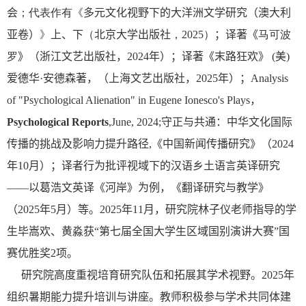
会
；代表作有《
多元文化视野下的大洋洲文学研究（澳大利
亚卷）
》
上、下
（
北京大学出版社
，
20
25
）
；
译著
《
马可波
罗
》（
浙江文艺出版社，
2024
年）；译著《末路狂欢》
(
美
)
爱德华
·
安德森著，（上海文艺出版社，
2025
年）；
Analysis
of "Psychological Alienation" in Eugene Ionesco's Plays
，
Psychological Reports
,June, 2024;
守正与共通：中华文化国际
传播的挑战及影响力提升路径
,
《中国新闻传播研究》（
2024
年
10
月）；译者行为批评视域下的汉语乡土语言英译研究
——以葛浩文英译《河岸》为例，《翻译研究与教学》
（
2025
年
5
月）等。
2025
年
11
月，研究院林子仪老师指导的学
生毕嵩欢、黄淼获“第七届全国大学生区域国别演讲大赛”国
赛优胜奖
2
项。
研究院高度重视培育研究队伍和拓展其学术视野。
2025
年
组织暑期能力提升培训与讲座。教师积极参与学术共同体建