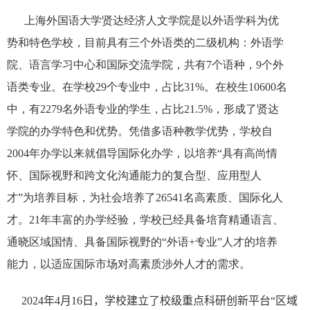
上海外国语大学贤达经济人文学院是以外语学科为优
势和特色学校，目前具有三个外语类的二级机构：外语学
院、语言学习中心和国际交流学院，共有
7
个语种，
9
个外
语类专业。在学校
29
个专业中，占比
31%
。在校生
10600
名
中，有
2279
名外语专业的学生，占比
21.5%
，形成了贤达
学院的办学特色和优势。凭借多语种教学优势，学校自
2004
年办学以来就倡导国际化办学，以培养“具有高尚情
怀、国际视野和跨文化沟通能力的复合型、应用型人
才”为培养目标，为社会培养了
26541
名高素质、国际化人
才。
21
年丰富的办学经验，学校已经具备培育精通语言、
通晓区域国情、具备国际视野的“外语
+
专业”人才的培养
能力，以适应国际市场对高素质涉外人才的需求。
2024
年
4
月
16
日，学校建立了校级重点科研创新平台“区域